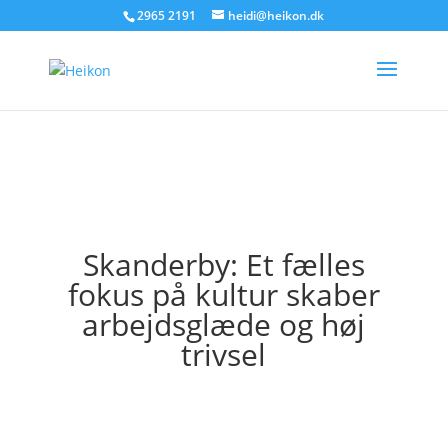
2965 2191
heidi@heikon.dk
Skanderby: Et fælles
fokus på kultur skaber
arbejdsglæde og høj
trivsel