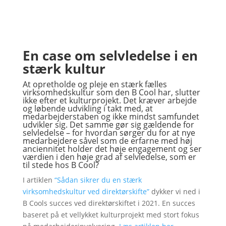
En case om selvledelse i en
stærk kultur
At opretholde og pleje en stærk fælles
virksomhedskultur som den B Cool har, slutter
ikke efter et kulturprojekt. Det kræver arbejde
og løbende udvikling i takt med, at
medarbejderstaben og ikke mindst samfundet
udvikler sig. Det samme gør sig gældende for
selvledelse – for hvordan sørger du for at nye
medarbejdere såvel som de erfarne med høj
anciennitet holder det høje engagement og ser
værdien i den høje grad af selvledelse, som er
til stede hos B Cool?
I artiklen
“Sådan sikrer du en stærk
virksomhedskultur ved direktørskifte”
dykker vi ned i
B Cools succes ved direktørskiftet i 2021. En succes
baseret på et vellykket kulturprojekt med stort fokus