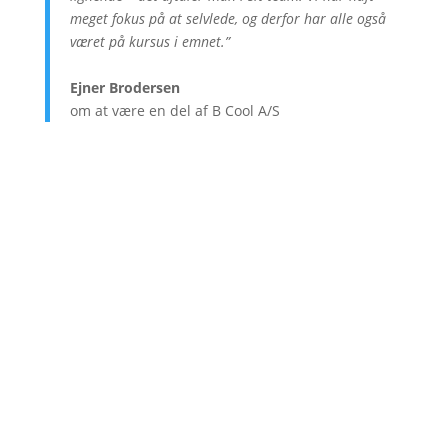
meget fokus på at selvlede, og derfor har alle også
været på kursus i emnet.”
Ejner Brodersen
om at være en del af B Cool A/S
Hvem er B Cool A/S?
B Cool er specialiseret i salg, service og
levering af reservedele til køleanlæg
inden for den maritime industri.
Herunder blandt andre køle-, offshore-,
krydstogt-, færge- og
fiskerbådeindustrien.
Virksomheden blev etableret i 2002, og
betjener fra hovedkontoret i Risskov