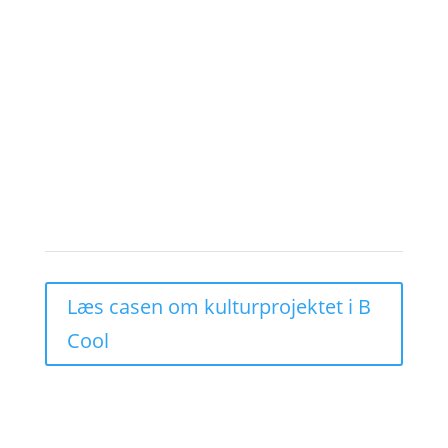
kunder i hele verden.
B Cool har +20 medarbejdere – både
kølemontører, teknikere og salgs- og
marketingfolk.
Læs om virksomheden
Læs casen om kulturprojektet i B
Cool