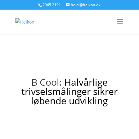
2965 2191
heidi@heikon.dk
B Cool:
Halvårlige
trivselsmålinger sikrer
løbende udvikling